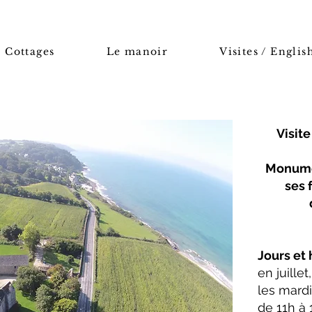
/ Cottages
Le manoir
Visites / Englis
Visit
Monumen
ses 
Jours et 
en juille
les mardi
de 11h à 