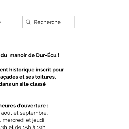
h
e du manoir de Dur-Écu !
t historique inscrit pour
façades et ses toitures,
dans un site classé
heures d’ouverture :
t, août et septembre,
, mercredi et jeudi
13h et de 15h à 19h