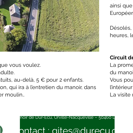
ainsi qu
Européen
Désolés, 
heures, l
Circuit de
que vous voulez.
La prome
dulte.
du manoi
uits, au-delà, 5 € pour 2 enfants.
Vous pou
on, qui ira à l’entretien du manoir, dans
l’intérieu
r moulin..
La visite
tes du manoir de Dur-Ecu, Urville-Nacqueville – 50460 La Hague
Contact : gites@durecu.com